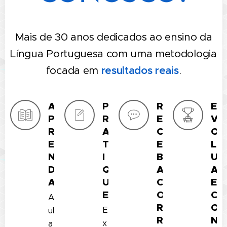
Mais de 30 anos dedicados ao ensino da
Língua Portuguesa com uma metodologia
focada em
resultados reais
.
A
P
R
E
P
R
E
V
R
A
C
O
E
T
E
L
N
I
B
U
D
Q
A
A
A
U
C
E
E
O
C
A
R
O
E
ul
R
N
x
a