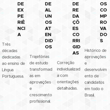
DE
DE
DE
OS
EX
AL
RE
CO
PE
UN
DA
MP
RIÊ
OS
ÇÕ
RO
NCI
AT
ES
VA
A
EN
CO
DO
DID
RRI
S
Três
OS
GID
Histórico de
décadas
AS
Trajetórias
aprovações
dedicadas
Correção
de estudo
e
ao ensino de
individualizad
transformad
desenvolvim
Língua
a com
as em
ento de
Portuguesa.
orientações
aprovações
candidatos
detalhadas.
e
em todo o
crescimento
Brasil.
profissional.