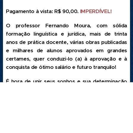
Pagamento à vista: R$ 90,00.
IMPERDÍVEL!
O professor Fernando Moura, com sólida
formação linguística e jurídica, mais de trinta
anos de prática docente, várias obras publicadas
e milhares de alunos aprovados em grandes
certames, quer conduzi-lo (a) à aprovação e à
conquista de ótimo salário e futuro tranquilo!
É hora de unir seus sonhos e sua determinação
ao profissionalismo e à competência do
professor Fernando Moura e garantir a sua
aprovação!
Você não poderá perder tudo isso! Seja um
"insuportável"!