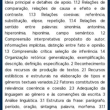
Ideia principal e detalhes de apoio. 1.1.2 Relações de
comparação, relações de causa e efeito e de
contraste. 1.1.3 Relações coesivas: referência,
substituição, elipse, repetição. 1.1.4 Relações de
sentido entre palavras: sinonímia, antonímia,
hiperonímia, hiponímia, campo semântico. 1.2
Compreensão interpretativa: propósito do autor,
informações implícitas, distinção entre fato e opinião.
1.3 Compreensão crítica: seleção de inferência. 1.4
Organização retórica: generalização, exemplificação,
descrição, definição, especificação. 2 Reconhecimento
dos recursos de produção de textos. 2.1 Recursos
estilísticos e estruturais na elaboração de tipos e
gêneros textuais variados.2.2 Fatores constitutivos de
relevância: coerência e coesão. 2.3 Adequação da
linguagem ao gênero e às convenções da escrita. 3
Análise linguística. 3.1 Estrutura da frase: parágrafo,
período, oração, sintagma, palavra, morfema. 3.1.1